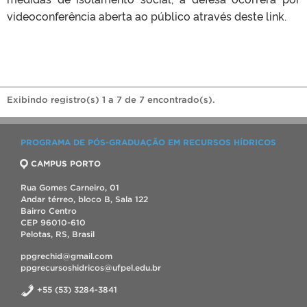
videoconferência aberta ao público através deste link.
Exibindo registro(s) 1 a 7 de 7 encontrado(s).
PROGRAMA DE PÓS-GRADUAÇÃO EM RECURSOS HÍDRICOS
CAMPUS PORTO
Rua Gomes Carneiro, 01
Andar térreo, bloco B, Sala 122
Bairro Centro
CEP 96010-610
Pelotas, RS, Brasil
ppgrechid@gmail.com
ppgrecursoshidricos@ufpel.edu.br
+55 (53) 3284-3841