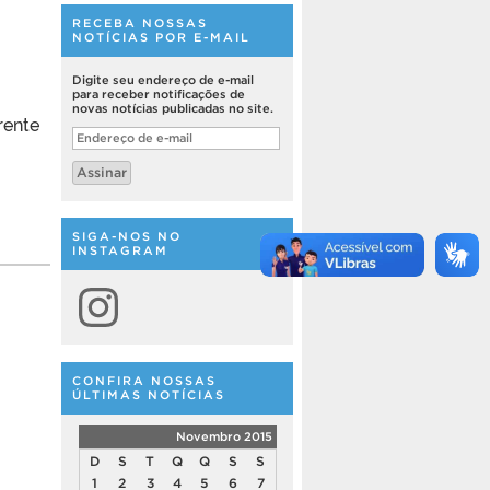
RECEBA NOSSAS
NOTÍCIAS POR E-MAIL
Digite seu endereço de e-mail
para receber notificações de
novas notícias publicadas no site.
rente
Endereço
de
e-
Assinar
mail
SIGA-NOS NO
INSTAGRAM
Instagram
CONFIRA NOSSAS
ÚLTIMAS NOTÍCIAS
Novembro 2015
D
S
T
Q
Q
S
S
1
2
3
4
5
6
7