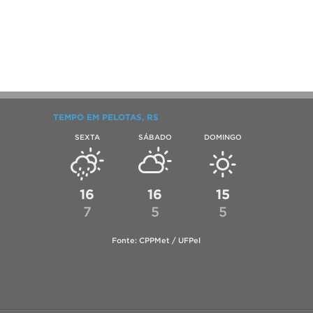
TEMPO EM PELOTAS, RS
SEXTA
SÁBADO
DOMINGO
16
16
15
7
5
5
Fonte: CPPMet / UFPel