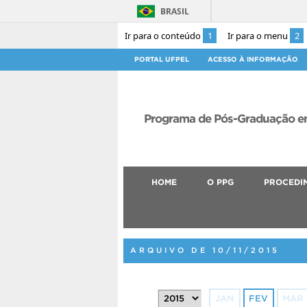
BRASIL
Ir para o conteúdo
1
Ir para o menu
2
PORTAL UFPEL
ACESSO À INFORMAÇÃO
Programa de Pós-Graduação em
HOME
O PPG
PROCEDI
ARQUIVO DE 10/11/2015
JAN
FEV
MAR