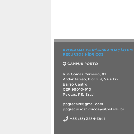
PROGRAMA DE PÓS-GRADUAÇÃO EM
RECURSOS HÍDRICOS
CAMPUS PORTO
Rua Gomes Carneiro, 01
Andar térreo, bloco B, Sala 122
Bairro Centro
CEP 96010-610
Pelotas, RS, Brasil
ppgrechid@gmail.com
ppgrecursoshidricos@ufpel.edu.br
+55 (53) 3284-3841