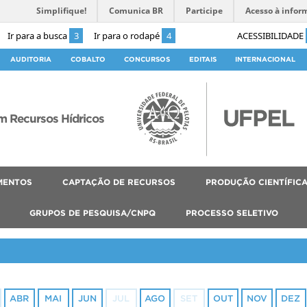
Simplifique!
Comunica BR
Participe
Acesso à infor
Ir para a busca
3
Ir para o rodapé
4
ACESSIBILIDADE
AUDITORIA
COBALTO
CONCURSOS
EDITAIS
INTERNACIONAL
 Recursos Hídricos
MENTOS
CAPTAÇÃO DE RECURSOS
PRODUÇÃO CIENTÍFIC
GRUPOS DE PESQUISA/CNPQ
PROCESSO SELETIVO
ABR
MAI
JUN
JUL
AGO
SET
OUT
NOV
DEZ