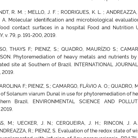
NDT, R. M. ; MELLO, J. F. ; RODRIGUES, K. L. ; ANDREAZZA, 
A. Molecular identification and microbiological evaluatio
ood contact surfaces in a hospital Food and Nutrition U
. 79, p. 191-200, 2019.
O, THAYS F.; PIENIZ, S.; QUADRO, MAURÍZIO S.; CAMA
ON. Phytoremediation of heavy metals and nutrients by
nated site at Southern of Brazil. INTERNATIONAL JOURNA
 2019.
OLINA F.; PIENIZ, S.; CAMARGO, FLÁVIO A. O.; QUADRO, M.
f Solanum viarum Dunal in use for phytoremediation of h
uthern Brazil. ENVIRONMENTAL SCIENCE AND POLLUT
 2019.
GS, M.; UECKER, J. N.; CERQUEIRA, J. H.; RINCON, J. A.
DREAZZA, R.; PIENIZ, S. Evaluation of the redox state of wi
 supplemented with infusion of Ilex paraguariensis. BRAZI