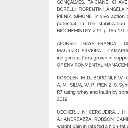
GONÇALVES, TAICIANE; CHAVE
BORELLI; FIORENTINI, ÂNGELA
PIENIZ, SIMONE. In vivo action o
potential in the stabilizati
BIOCHEMISTRY, v. 91, p. 165-171,
AFONSO, THAYS FRANÇA ; DE
MAURIZIO SILVEIRA ; CAMARGO
indigenous flora grown in coppe
OF ENVIRONMENTAL MANAGEMENT,
ROSOLEN, M. D.; BORDINI, F. W.; 
A. M.; SILVA, W. P.; PIENIZ, S. S
R7 using whey and inulin by sp
2019.
UECKER, J. N.; CERQUEIRA, J. H.;
A.; ANDREAZZA, ROBSON; CAMPOS,
weight gain in rats fed a high-fa