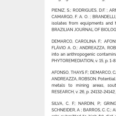
PIENIZ, S.; RODRIGUES, D.F. ; AR
CAMARGO, F. A. O. ; BRANDELLI, 
isolates from equipments and f
BRAZILIAN JOURNAL OF BIOLOGY, v
DEMARCO, CAROLINA F.; AFONS
FLÁVIO A. O.; ANDREAZZA, ROBS
into an anthropogenic contami
PHYTOREMEDIATION, v. 15, p. 1-8,
AFONSO, THAYS F.; DEMARCO, CAR
ANDREAZZA, ROBSON. Potential o
metals to mining areas, so
RESEARCH, v. 26, p. 24132-24142,
SILVA, C. F.; NARDIN, P.; GRIN
SCHNEIDER, A ; BARROS, C. C.; AN
rats submitted to high-fat diet