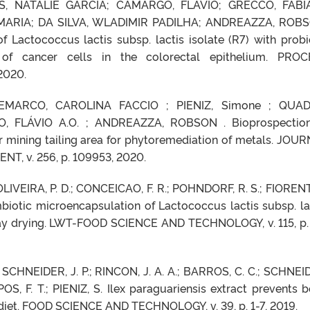
S, NATALIE GARCIA; CAMARGO, FLÁVIO; GRECCO, FABI
 MARIA; DA SILVA, WLADIMIR PADILHA; ANDREAZZA, ROB
f Lactococcus lactis subsp. lactis isolate (R7) with probi
on of cancer cells in the colorectal epithelium. PRO
 2020.
MARCO, CAROLINA FACCIO ; PIENIZ, Simone ; QUAD
, FLÁVIO A.O. ; ANDREAZZA, ROBSON . Bioprospection
r mining tailing area for phytoremediation of metals. JOU
 v. 256, p. 109953, 2020.
OLIVEIRA, P. D.; CONCEICAO, F. R.; POHNDORF, R. S.; FIORENT
ymbiotic microencapsulation of Lactococcus lactis subsp. la
ray drying. LWT-FOOD SCIENCE AND TECHNOLOGY, v. 115, p. 
 SCHNEIDER, J. P.; RINCON, J. A. A.; BARROS, C. C.; SCHNEI
 F. T.; PIENIZ, S. Ilex paraguariensis extract prevents 
t diet. FOOD SCIENCE AND TECHNOLOGY, v. 39, p. 1-7, 2019.