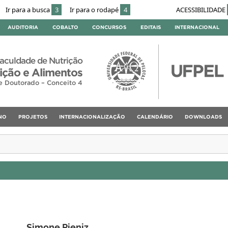
Ir para a busca
3
Ir para o rodapé
4
ACESSIBILIDADE
AUDITORIA
COBALTO
CONCURSOS
EDITAIS
INTERNACIONAL
aculdade de Nutrição
ção e Alimentos
e Doutorado – Conceito 4
NO
PROJETOS
INTERNACIONALIZAÇÃO
CALENDÁRIO
DOWNLOADS
Simone Pieniz