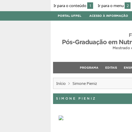
Ir para o conteúdo
1
Ir para o menu
2
PORTAL UFPEL
ACESSO À INFORMAÇÃO
F
Pós-Graduação em Nutri
Mestrado 
PROGRAMA
EDITAIS
ENSI
Início
Simone Pieniz
SIMONE PIENIZ