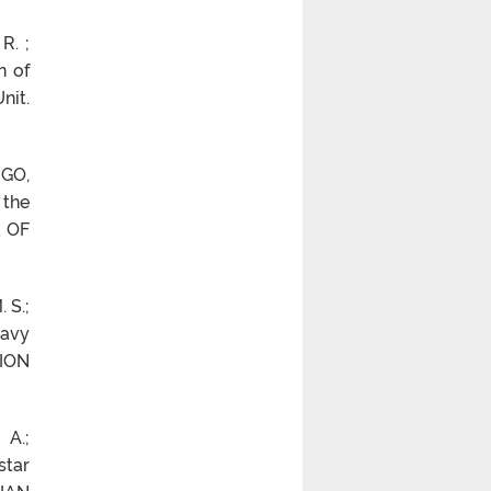
R. ;
n of
nit.
RGO,
 the
L OF
 S.;
eavy
ION
 A.;
star
LIAN