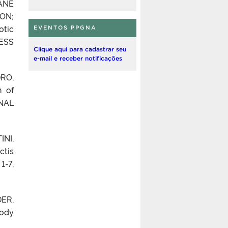
ANE
SON;
otic
EVENTOS PPGNA
CESS
Clique aqui para cadastrar seu
e-mail e receber notificações
RO,
 of
RNAL
INI,
ctis
1-7,
DER,
body