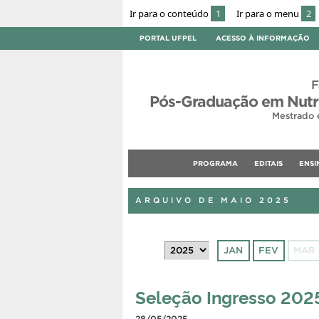
Ir para o conteúdo
1
Ir para o menu
2
PORTAL UFPEL
ACESSO À INFORMAÇÃO
F
Pós-Graduação em Nutri
Mestrado 
PROGRAMA
EDITAIS
ENSI
ARQUIVO DE MAIO 2025
JAN
FEV
MAR
Seleção Ingresso 202
28/05/2025