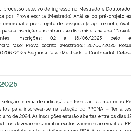
 o processo seletivo de ingresso no Mestrado e Doutorado
a por: Prova escrita (Mestrado) Análise do pré-projeto es
e memorial e pré-projeto de pesquisa [etapa remota] Aval
s para a inscrição encontram-se disponíveis na aba “Downl
antes: Inscrições: 02 a 16/06/2025 pelo em
eira fase: Prova escrita (Mestrado): 25/06/2025 Resu
 30/06/2025 Segunda fase (Mestrado e Doutorado): Defes
 2025
a seleção interna de indicação de tese para concorrer ao P
itos para inscrever-se na seleção do PPGNA: – Ter a te
no de 2024. As inscrições estarão abertas entre os dias 12
didatos deverão encaminhar exclusivamente ao email do P
ar completo da tese defendida em PDF; ii. resumo da te