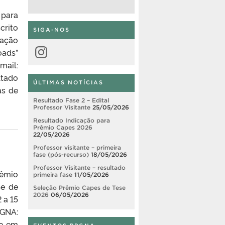
 para
crito
SIGA-NOS
iação
Instagram
oads”
ail:
ltado
ÚLTIMAS NOTÍCIAS
as de
Resultado Fase 2 – Edital
Professor Visitante
25/05/2026
Resultado Indicação para
Prêmio Capes 2026
22/05/2026
Professor visitante – primeira
fase (pós-recurso)
18/05/2026
Professor Visitante – resultado
rêmio
primeira fase
11/05/2026
se de
Seleção Prêmio Capes de Tese
2026
06/05/2026
 a 15
PGNA:
se em