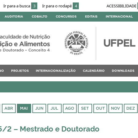
Ir para a busca
3
Ir para o rodapé
4
ACESSIBILIDADE
AUDITORIA
COBALTO
CONCURSOS
EDITAIS
INTERNACIONAL
aculdade de Nutrição
ção e Alimentos
e Doutorado – Conceito 4
NO
PROJETOS
INTERNACIONALIZAÇÃO
CALENDÁRIO
DOWNLOADS
ABR
MAI
JUN
JUL
AGO
SET
OUT
NOV
DEZ
5/2 – Mestrado e Doutorado