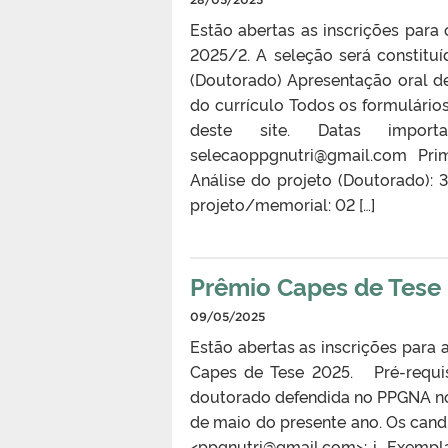
Estão abertas as inscrições para
2025/2. A seleção será constituíd
(Doutorado) Apresentação oral d
do currículo Todos os formulário
deste site. Datas import
selecaoppgnutri@gmail.com Prim
Análise do projeto (Doutorado):
projeto/memorial: 02 […]
Prêmio Capes de Tese
09/05/2025
Estão abertas as inscrições para 
Capes de Tese 2025. Pré-requis
doutorado defendida no PPGNA no a
de maio do presente ano. Os can
<ppgnutri@gmail.com>: i. Exempl