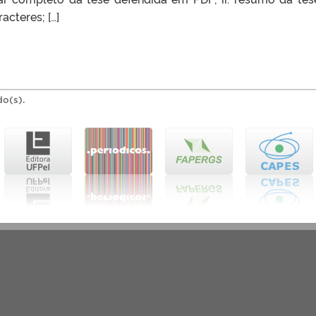
cteres; […]
do(s).