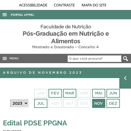
ACESSIBILIDADE
CONTRASTE
MAPA DO SITE
PORTAL UFPEL
ACESSO À INFORMAÇÃO
Faculdade de Nutrição
Pós-Graduação em Nutrição e
AUDITORIA
Alimentos
COBALTO
Mestrado e Doutorado – Conceito 4
CONCURSOS
MENU
EDITAIS
ARQUIVO DE NOVEMBRO 2023
INTERNACIONAL
OUVIDORIA
JAN
FEV
MAR
ABR
MAI
JUN
PORTARIAS
JUL
AGO
SET
OUT
NOV
DEZ
TELEFONES
Edital PDSE PPGNA