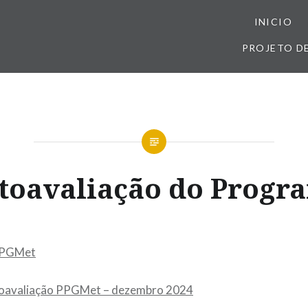
INICIO
PROJETO D
toavaliação do Progr
PPGMet
toavaliação PPGMet – dezembro 2024