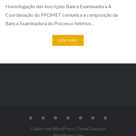
Homologação das inscrições Banca Examinadora A
Coordenação do PPGMET comunica a composição da
Banca Examinadora do Processo Seletivo…
LEIA MAIS
Inicio
A
Nossa
Pesquisa
Projeto
Editais
Contato
Pós
Equipe
de
Graduação
Extensão
Criado com WordPress
|
Tema Dyad por
–
WordPress.com