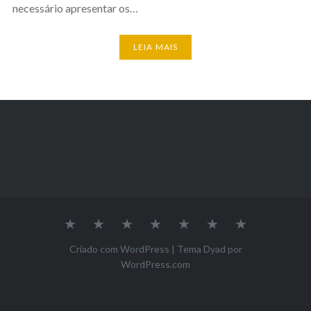
necessário apresentar os…
LEIA MAIS
Inicio
A
Nossa
Pesquisa
Projeto
Editais
Contato
Pós
Equipe
de
Graduação
Extensão
Criado com WordPress
|
Tema Dyad por
–
WordPress.com
Céu
Aberto