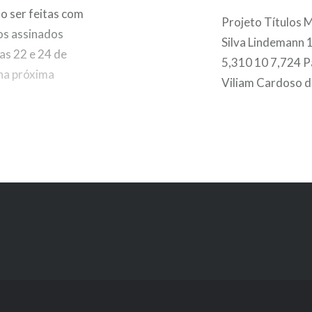
o ser feitas com
Projeto Títulos 
os assinados
Silva Lindemann 
as 22 e 24 de
5,310 10 7,724 P
 na próxima
Viliam Cardoso da