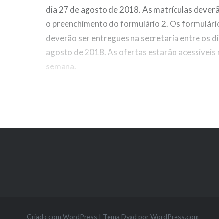
dia 27 de agosto de 2018. As matrículas deverã
o preenchimento do formulário 2. Os formulári
deverão ser entregues na secretaria entre os di
agosto de 2018. As ofertas estarão acessíveis
semana.
Criado com WordPress
|
Tema Dyad por
WordPress.com