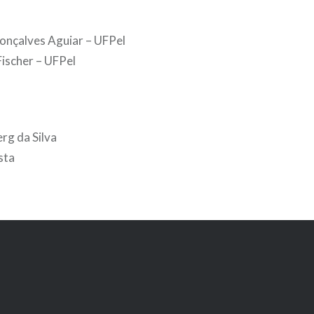
onçalves Aguiar – UFPel
Fischer – UFPel
rg da Silva
sta