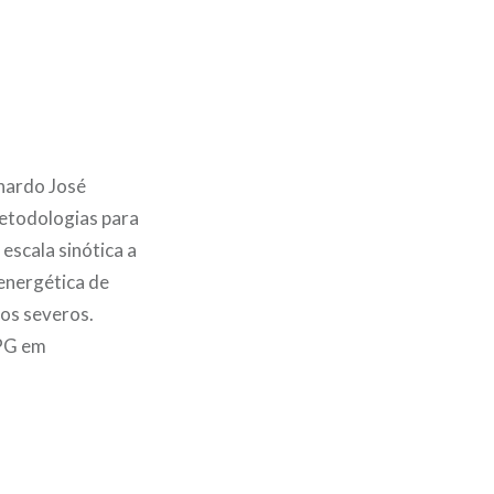
nardo José
etodologias para
escala sinótica a
energética de
tos severos.
PPG em