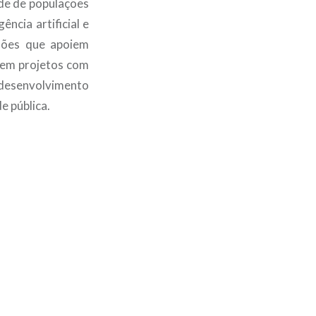
úde de populações
ência artificial e
sões que apoiem
a em projetos com
desenvolvimento
e pública.