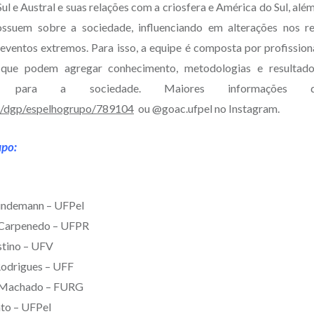
ul e Austral e suas relações com a criosfera e América do Sul, al
ossuem sobre a sociedade, influenciando em alterações nos r
 eventos extremos. Para isso, a equipe é composta por profission
 que podem agregar conhecimento, metodologias e resultad
 para a sociedade. Maiores informações di
br/dgp/espelhogrupo/789104
ou @goac.ufpel no Instagram.
upo:
Lindemann – UFPel
i Carpenedo – UFPR
stino – UFV
Rodrigues – UFF
h Machado – FURG
nto – UFPel