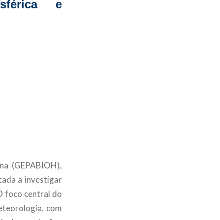
férica e
ana (GEPABIOH),
cada a investigar
O foco central do
eteorologia, com