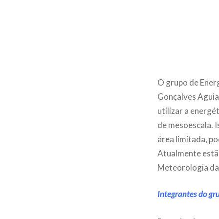
O grupo de Ener
Gonçalves Aguia
utilizar a energé
de mesoescala. I
área limitada, p
Atualmente estã
Meteorologia da
Integrantes do gr