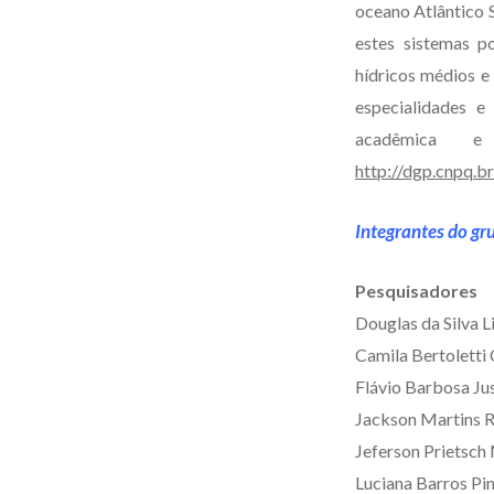
oceano Atlântico S
estes sistemas p
hídricos médios e
especialidades e
acadêmica e
http://dgp.cnpq.
Integrantes do gr
Pesquisadores
Douglas da Silva 
Camila Bertolett
Flávio Barbosa Ju
Jackson Martins 
Jeferson Prietsc
Luciana Barros Pi