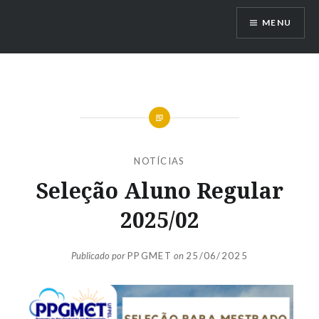
Ir
MENU
para
conteúdo
NOTÍCIAS
Seleção Aluno Regular
2025/02
Publicado por
PPGMET
on
25/06/2025