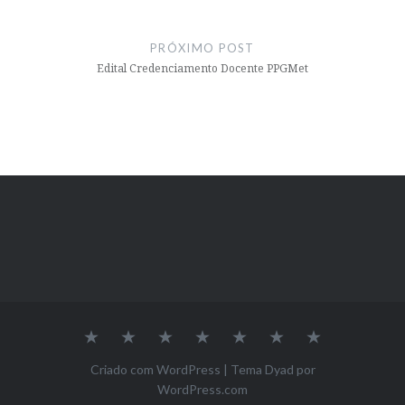
PRÓXIMO POST
Edital Credenciamento Docente PPGMet
Inicio
A
Nossa
Pesquisa
Projeto
Editais
Contato
Pós
Equipe
de
Graduação
Extensão
Criado com WordPress
|
Tema Dyad por
–
WordPress.com
Céu