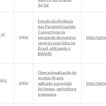
do Sul
Estudo da eficiência
das Parametrizações
Convectivas na
LIX
2006
simulação de eventos
http://lat
severos ocorridos no
Brasil, utilizando o
BRAMS
Operacionalização do
modelo Brams
AIL
2006
aplicado à previsão
http://lat
do tempo, agricultura
e pesquisa