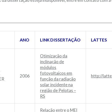
nk da dissertação esteja indisponível, entre em contato com 
________________________________________________________________
ANO
LINK DISSERTAÇÃO
LATTES
Otimização da
inclinação de
módulos
Ê
fotovoltaicos em
2006
http://lat
ER
função da radiação
solar incidente na
região de Pelotas –
RS
Relação entre o MEI