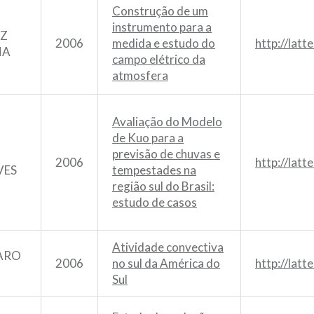
Construção de um
instrumento para a
IZ
2006
medida e estudo do
http://lat
NA
campo elétrico da
atmosfera
Avaliação do Modelo
de Kuo para a
previsão de chuvas e
2006
http://lat
VES
tempestades na
região sul do Brasil:
estudo de casos
Atividade convectiva
ARO
2006
no sul da América do
http://lat
Sul