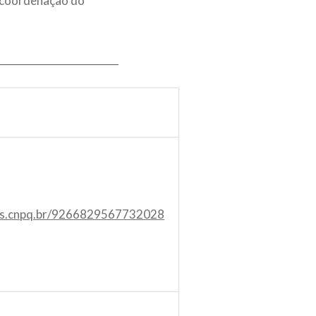
a coordenação do
________________________
tes.cnpq.br/9266829567732028