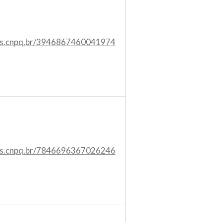
tes.cnpq.br/3946867460041974
tes.cnpq.br/7846696367026246