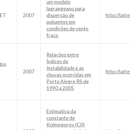
um modelo
lagrangeano para
LET
2007
dispersão de
http://lat
poluentes em
condições de vento
fraco
Relações entre
Índices de
ARA
Instabilidade e as
2007
http://lat
chuvas ocorridas em
Porto Alegre,RS,de
1990 a 2005
Estimativa da
constante de
Kolmogorov (C0)