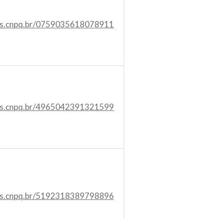
tes.cnpq.br/0759035618078911
tes.cnpq.br/4965042391321599
tes.cnpq.br/5192318389798896