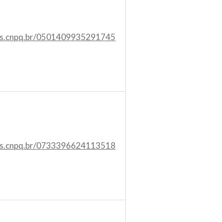
tes.cnpq.br/0501409935291745
tes.cnpq.br/0733396624113518