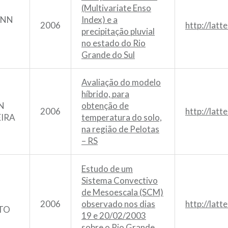
(Multivariate Enso
ANN
Index) e a
2006
http://lat
precipitação pluvial
no estado do Rio
Grande do Sul
Avaliação do modelo
híbrido, para
N
obtenção de
2006
http://lat
EIRA
temperatura do solo,
na região de Pelotas
– RS
Estudo de um
Sistema Convectivo
de Mesoescala (SCM)
2006
observado nos dias
http://lat
TO
19 e 20/02/2003
sobre o Rio Grande