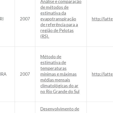
Análise e comparação
de métodos de
estimativa da
RI
2007
evapotranspiração
http://lat
de referência para a
região de Pelotas
(RS).
Método de
estimativa de
temperaturas
IRA
2007
mínimas e máximas
http://lat
médias mensais
climatológicas do ar
no Rio Grande do Sul
Desenvolvimento de