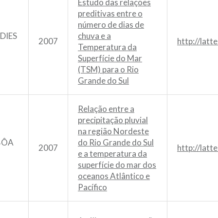
Estudo das relações
preditivas entre o
número de dias de
DIES
chuva e a
2007
http://lat
Temperatura da
Superfície do Mar
(TSM) para o Rio
Grande do Sul
Relação entre a
precipitação pluvial
na região Nordeste
BÔA
do Rio Grande do Sul
2007
http://lat
e a temperatura da
superfície do mar dos
oceanos Atlântico e
Pacífico