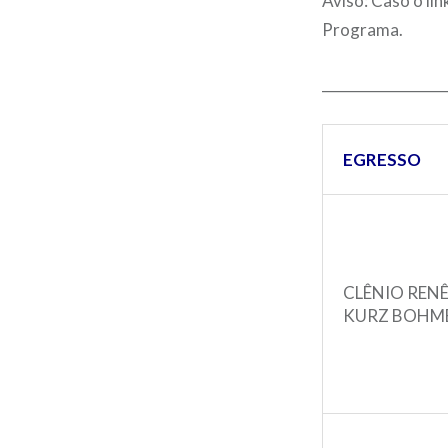
Aviso: Caso o li
Programa.
__________________
EGRESSO
CLÊNIO REN
KURZ BOHM