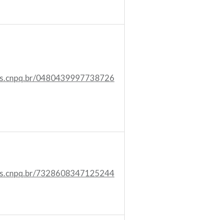
tes.cnpq.br/0480439997738726
tes.cnpq.br/7328608347125244