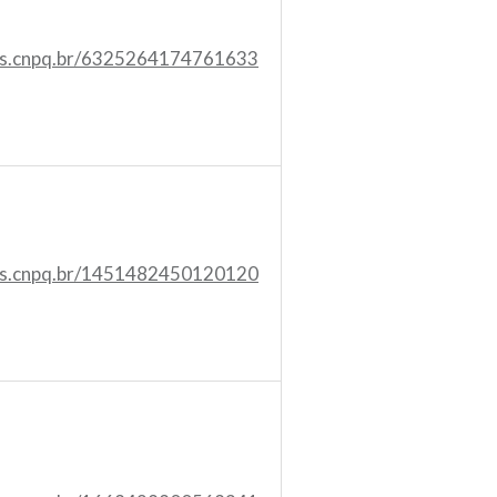
tes.cnpq.br/6325264174761633
tes.cnpq.br/1451482450120120