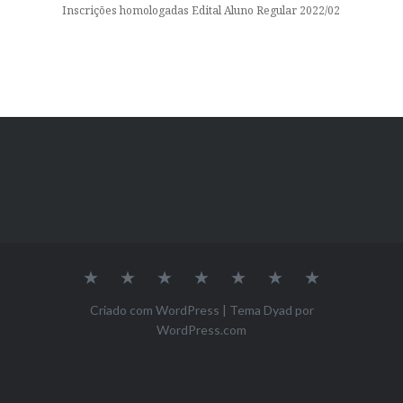
Inscrições homologadas Edital Aluno Regular 2022/02
Inicio
A
Nossa
Pesquisa
Projeto
Editais
Contato
Pós
Equipe
de
Graduação
Extensão
Criado com WordPress
|
Tema Dyad por
–
WordPress.com
Céu
Aberto