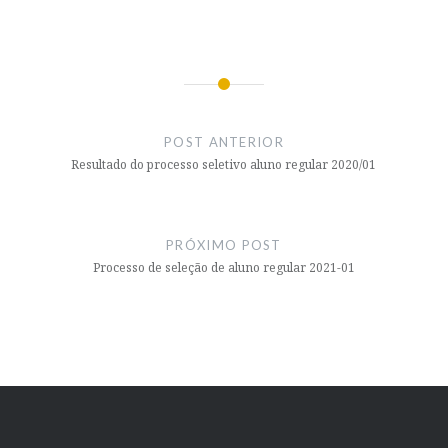
Navegação
de
POST ANTERIOR
Post
Resultado do processo seletivo aluno regular 2020/01
PRÓXIMO POST
Processo de seleção de aluno regular 2021-01