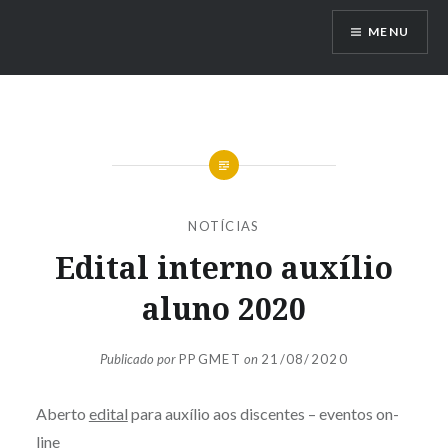
Ir
MENU
para
conteúdo
NOTÍCIAS
Edital interno auxílio
aluno 2020
Publicado por
PPGMET
on
21/08/2020
Aberto
edital
para auxílio aos discentes – eventos on-
line