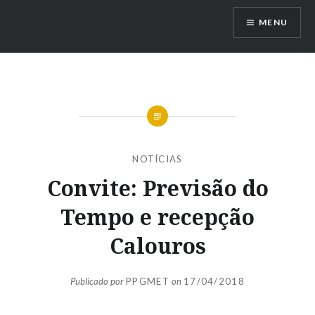
Ir
MENU
para
conteúdo
NOTÍCIAS
Convite: Previsão do
Tempo e recepção
Calouros
Publicado por
PPGMET
on
17/04/2018