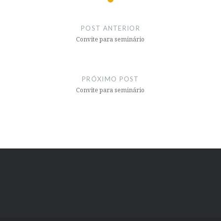
Navegação
de
POST ANTERIOR
Post
Convite para seminário
PRÓXIMO POST
Convite para seminário