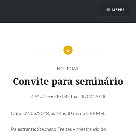
Ir
MENU
para
conteúdo
NOTÍCIAS
Convite para seminário
Publicado por
PPGMET
on
28/02/2018
Data: 02/03/2018, às 14hs30min no CPPMet.
Palestrante: Stephano Freitas – Mestrando do