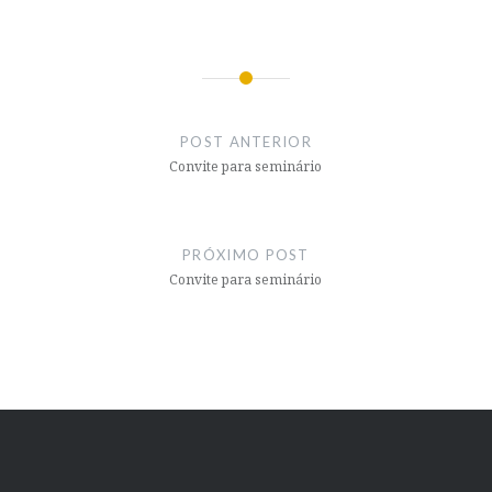
Navegação
de
POST ANTERIOR
Post
Convite para seminário
PRÓXIMO POST
Convite para seminário