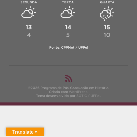
SEGUNDA
TERÇA
QUARTA
13
14
15
4
5
10
Fonte: CPPMet / UFPel
©2026 Programa de Pós-Graduação em História.
Criado com
WordPress
.
Tema desenvolvido por
SGTIC / UFPel
.
Translate »