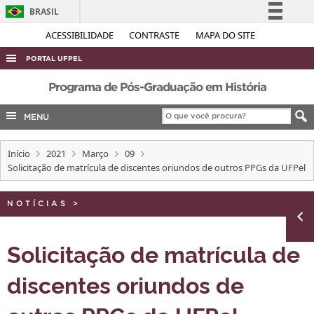
BRASIL
Simplifique!
ACESSIBILIDADE
CONTRASTE
MAPA DO SITE
Comunica BR
PORTAL UFPEL
Participe
ACESSO À INFORMAÇÃO
Programa de Pós-Graduação em História
Acesso à informação
AUDITORIA
MENU
Legislação
COBALTO
Canais
Início
2021
Março
09
CONCURSOS
Solicitação de matrícula de discentes oriundos de outros PPGs da UFPel
EDITAIS
INTERNACIONAL
NOTÍCIAS
>
OUVIDORIA
Solicitação de matrícula de
PORTARIAS
discentes oriundos de
TELEFONES