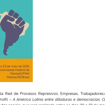
 la Red de Procesos Represivos, Empresas, Trabajadores
ProR) –
A América Latina entre ditaduras e democracias: C
utas sociais,
que será realizado entre os dias 20 e 23 de ma