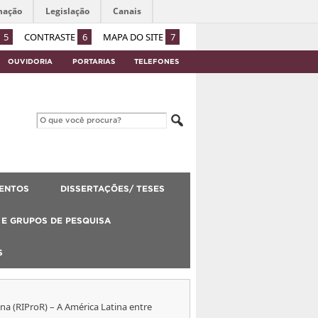
mação
Legislação
Canais
5
CONTRASTE
6
MAPA DO SITE
7
OUVIDORIA
PORTARIAS
TELEFONES
ENTOS
DISSERTAÇÕES/ TESES
E GRUPOS DE PESQUISA
S
na (RIProR) – A América Latina entre