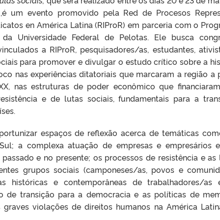
),é um evento promovido pela Red de Procesos Repres
dicatos en América Latina (RIProR) em parceria com o Pro
da Universidade Federal de Pelotas. Ele busca cong
vinculados a RIProR, pesquisadores/as, estudantes, ativis
ais para promover e divulgar o estudo crítico sobre a his
co nas experiências ditatoriais que marcaram a região a p
X, nas estruturas de poder econômico que financiaram
esistência e de lutas sociais, fundamentais para a tran
ses.
portunizar espaços de reflexão acerca de temáticas com
 Sul; a complexa atuação de empresas e empresários 
passado e no presente; os processos de resistência e as 
erentes grupos sociais (camponeses/as, povos e comuni
ncias históricas e contemporâneas de trabalhadores/as
so de transição para a democracia e as políticas de mem
as graves violações de direitos humanos na América Latin