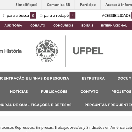
Simplifique!
Comunica BR
Participe
Acesso à infor
Ir para a busca
3
Ir para o rodapé
4
ACESSIBILIDADE
AUDITORIA
COBALTO
CONCURSOS
EDITAIS
INTERNACIONAL
 História
NCENTRAÇÃO E LINHAS DE PESQUISA
ESTRUTURA
DOCUM
NOTÍCIAS
PUBLICAÇÕES
CONTATO
PROJETOS 
MURAL DE QUALIFICAÇÕES E DEFESAS
PERGUNTAS FREQUENTE
Procesos Represivos, Empresas, Trabajadores/as y Sindicatos en América Lati