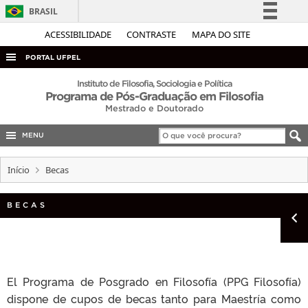
BRASIL
Simplifique!
ACESSIBILIDADE
CONTRASTE
MAPA DO SITE
Comunica BR
PORTAL UFPEL
Participe
ACESSO À INFORMAÇÃO
Instituto de Filosofia, Sociologia e Política
Programa de Pós-Graduação em Filosofia
Acesso à informação
AUDITORIA
Mestrado e Doutorado
Legislação
COBALTO
Canais
MENU
CONCURSOS
Início
Becas
EDITAIS
INTERNACIONAL
BECAS
OUVIDORIA
PORTARIAS
TELEFONES
El Programa de Posgrado en Filosofía (PPG Filosofía)
dispone de cupos de becas tanto para Maestría como