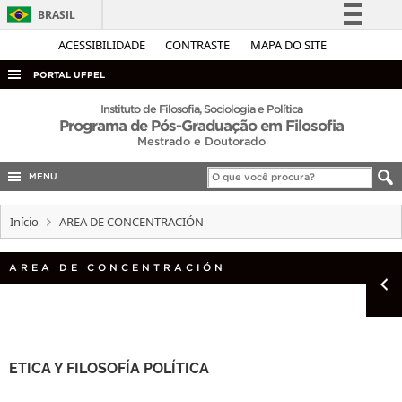
BRASIL
Simplifique!
ACESSIBILIDADE
CONTRASTE
MAPA DO SITE
Comunica BR
PORTAL UFPEL
Participe
ACESSO À INFORMAÇÃO
Instituto de Filosofia, Sociologia e Política
Programa de Pós-Graduação em Filosofia
Acesso à informação
AUDITORIA
Mestrado e Doutorado
Legislação
COBALTO
Canais
MENU
CONCURSOS
Início
AREA DE CONCENTRACIÓN
EDITAIS
INTERNACIONAL
AREA DE CONCENTRACIÓN
OUVIDORIA
PORTARIAS
TELEFONES
ETICA Y FILOSOFÍA POLÍTICA