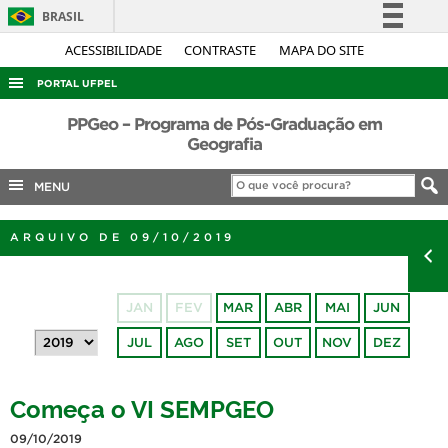
BRASIL
Simplifique!
ACESSIBILIDADE
CONTRASTE
MAPA DO SITE
Comunica BR
PORTAL UFPEL
Participe
ACESSO À INFORMAÇÃO
PPGeo – Programa de Pós-Graduação em
Acesso à informação
Geografia
AUDITORIA
Legislação
MENU
COBALTO
Canais
CONCURSOS
ARQUIVO DE 09/10/2019
EDITAIS
INTERNACIONAL
JAN
FEV
MAR
ABR
MAI
JUN
OUVIDORIA
JUL
AGO
SET
OUT
NOV
DEZ
PORTARIAS
TELEFONES
Começa o VI SEMPGEO
09/10/2019