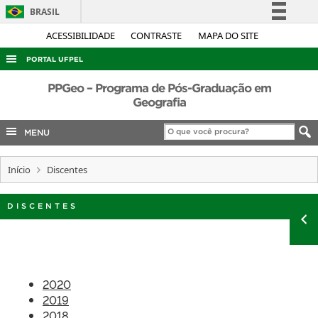
BRASIL
Simplifique!
ACESSIBILIDADE
CONTRASTE
MAPA DO SITE
Comunica BR
PORTAL UFPEL
Participe
ACESSO À INFORMAÇÃO
PPGeo – Programa de Pós-Graduação em
Acesso à informação
Geografia
AUDITORIA
Legislação
MENU
COBALTO
Canais
CONCURSOS
Início
Discentes
EDITAIS
INTERNACIONAL
DISCENTES
OUVIDORIA
PORTARIAS
TELEFONES
2020
2019
2018