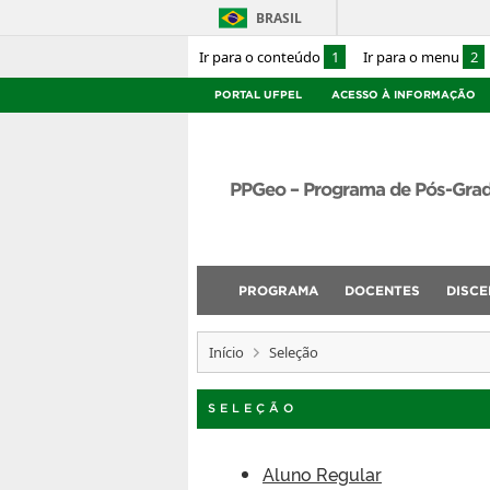
BRASIL
Ir para o conteúdo
1
Ir para o menu
2
PORTAL UFPEL
ACESSO À INFORMAÇÃO
PPGeo – Programa de Pós-Gra
PROGRAMA
DOCENTES
DISCE
Início
Seleção
SELEÇÃO
Aluno Regular