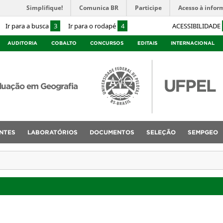
Simplifique!
Comunica BR
Participe
Acesso à infor
Ir para a busca
3
Ir para o rodapé
4
ACESSIBILIDADE
AUDITORIA
COBALTO
CONCURSOS
EDITAIS
INTERNACIONAL
duação em Geografia
NTES
LABORATÓRIOS
DOCUMENTOS
SELEÇÃO
SEMPGEO