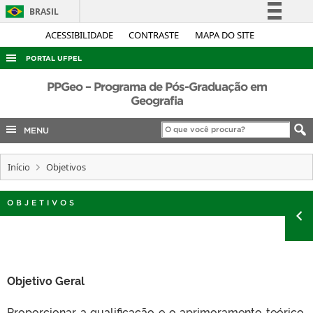
BRASIL
Simplifique!
ACESSIBILIDADE
CONTRASTE
MAPA DO SITE
Comunica BR
PORTAL UFPEL
Participe
ACESSO À INFORMAÇÃO
PPGeo – Programa de Pós-Graduação em
Acesso à informação
Geografia
AUDITORIA
Legislação
MENU
COBALTO
Canais
CONCURSOS
Início
Objetivos
EDITAIS
INTERNACIONAL
OBJETIVOS
OUVIDORIA
PORTARIAS
TELEFONES
Objetivo Geral
Proporcionar a qualificação e o aprimoramento teórico,