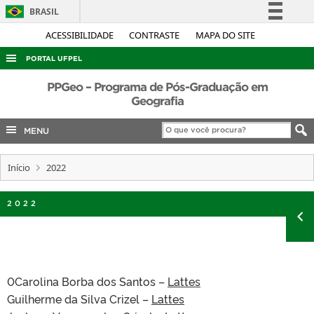
BRASIL
Simplifique!
ACESSIBILIDADE
CONTRASTE
MAPA DO SITE
Comunica BR
PORTAL UFPEL
Participe
ACESSO À INFORMAÇÃO
PPGeo – Programa de Pós-Graduação em
Acesso à informação
Geografia
AUDITORIA
Legislação
MENU
COBALTO
Canais
CONCURSOS
Início
2022
EDITAIS
INTERNACIONAL
2022
OUVIDORIA
PORTARIAS
TELEFONES
0Carolina Borba dos Santos –
Lattes
Guilherme da Silva Crizel –
Lattes