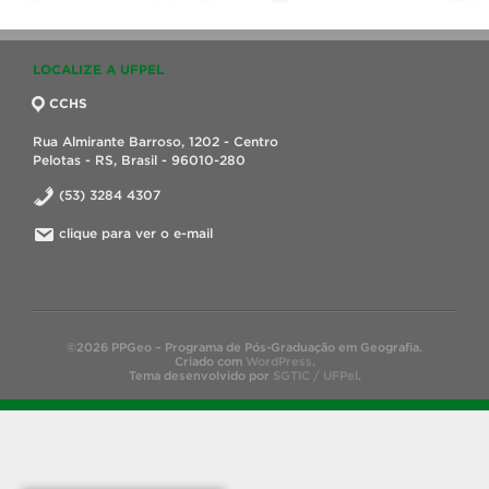
LOCALIZE A UFPEL
CCHS
Rua Almirante Barroso, 1202 - Centro
Pelotas - RS, Brasil - 96010-280
(53) 3284 4307
clique para ver o e-mail
©2026 PPGeo – Programa de Pós-Graduação em Geografia.
Criado com
WordPress
.
Tema desenvolvido por
SGTIC / UFPel
.