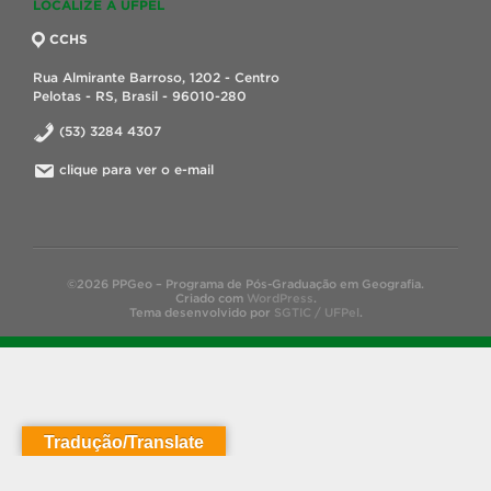
LOCALIZE A UFPEL
CCHS
Rua Almirante Barroso, 1202 - Centro
Pelotas - RS, Brasil - 96010-280
(53) 3284 4307
clique para ver o e-mail
©2026 PPGeo – Programa de Pós-Graduação em Geografia.
Criado com
WordPress
.
Tema desenvolvido por
SGTIC / UFPel
.
Tradução/Translate