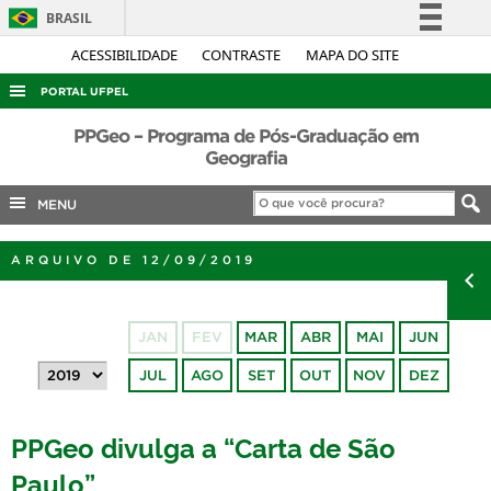
BRASIL
Simplifique!
ACESSIBILIDADE
CONTRASTE
MAPA DO SITE
Comunica BR
PORTAL UFPEL
Participe
ACESSO À INFORMAÇÃO
PPGeo – Programa de Pós-Graduação em
Acesso à informação
Geografia
AUDITORIA
Legislação
MENU
COBALTO
Canais
CONCURSOS
ARQUIVO DE 12/09/2019
EDITAIS
INTERNACIONAL
JAN
FEV
MAR
ABR
MAI
JUN
OUVIDORIA
JUL
AGO
SET
OUT
NOV
DEZ
PORTARIAS
TELEFONES
PPGeo divulga a “Carta de São
Paulo”