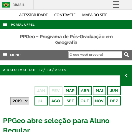
BRASIL
Simplifique!
ACESSIBILIDADE
CONTRASTE
MAPA DO SITE
Comunica BR
PORTAL UFPEL
Participe
ACESSO À INFORMAÇÃO
PPGeo – Programa de Pós-Graduação em
Acesso à informação
Geografia
AUDITORIA
Legislação
MENU
COBALTO
Canais
CONCURSOS
ARQUIVO DE 17/10/2019
EDITAIS
INTERNACIONAL
JAN
FEV
MAR
ABR
MAI
JUN
OUVIDORIA
JUL
AGO
SET
OUT
NOV
DEZ
PORTARIAS
TELEFONES
PPGeo abre seleção para Aluno
Regular