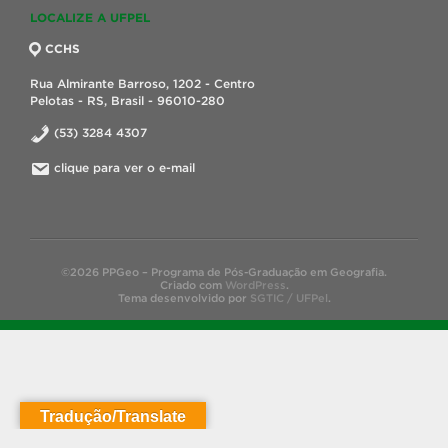
LOCALIZE A UFPEL
CCHS
Rua Almirante Barroso, 1202 - Centro
Pelotas - RS, Brasil - 96010-280
(53) 3284 4307
clique para ver o e-mail
©2026 PPGeo – Programa de Pós-Graduação em Geografia.
Criado com
WordPress
.
Tema desenvolvido por
SGTIC / UFPel
.
Tradução/Translate