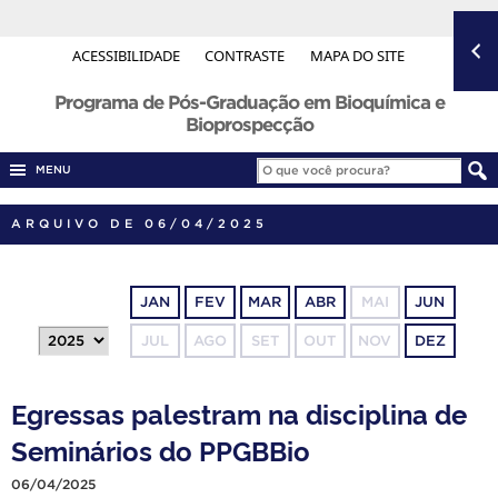
ACESSIBILIDADE
CONTRASTE
MAPA DO SITE
Programa de Pós-Graduação em Bioquímica e
Bioprospecção
MENU
ARQUIVO DE 06/04/2025
JAN
FEV
MAR
ABR
MAI
JUN
JUL
AGO
SET
OUT
NOV
DEZ
Egressas palestram na disciplina de
Seminários do PPGBBio
06/04/2025