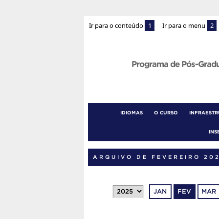
Ir para o conteúdo
1
Ir para o menu
2
Programa de Pós-Grad
IDIOMAS
O CURSO
INFRAEST
INS
ARQUIVO DE FEVEREIRO 20
JAN
FEV
MAR