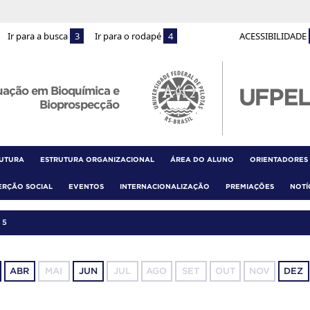
Ir para a busca
3
Ir para o rodapé
4
ACESSIBILIDADE
uação em Bioquímica e
Bioprospecção
RUTURA
ESTRUTURA ORGANIZACIONAL
ÁREA DO ALUNO
ORIENTADORES
ERÇÃO SOCIAL
EVENTOS
INTERNACIONALIZAÇÃO
PREMIAÇÕES
NOTÍ
25
ABR
MAI
JUN
JUL
AGO
SET
OUT
NOV
DEZ