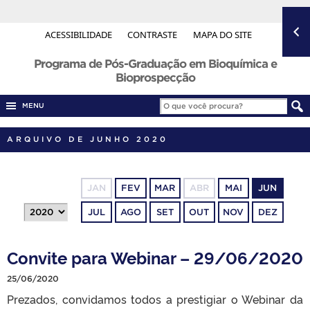
ACESSIBILIDADE
CONTRASTE
MAPA DO SITE
Programa de Pós-Graduação em Bioquímica e
Bioprospecção
MENU
ARQUIVO DE JUNHO 2020
JAN
FEV
MAR
ABR
MAI
JUN
JUL
AGO
SET
OUT
NOV
DEZ
Convite para Webinar – 29/06/2020
25/06/2020
Prezados, convidamos todos a prestigiar o Webinar da