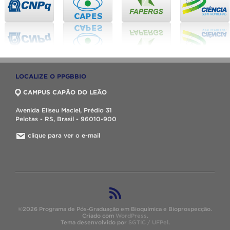
LOCALIZE O PPGBBIO
CAMPUS CAPÃO DO LEÃO
Avenida Eliseu Maciel, Prédio 31
Pelotas - RS, Brasil - 96010-900
clique para ver o e-mail
©2026 Programa de Pós-Graduação em Bioquímica e Bioprospecção.
Criado com
WordPress
.
Tema desenvolvido por
SGTIC / UFPel
.