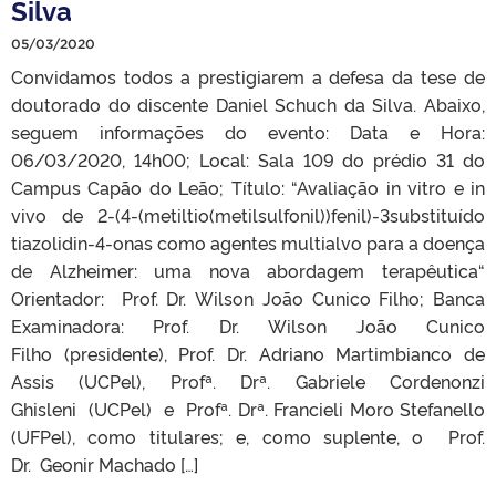
Silva
05/03/2020
Convidamos todos a prestigiarem a defesa da tese de
doutorado do discente Daniel Schuch da Silva. Abaixo,
seguem informações do evento: Data e Hora:
06/03/2020, 14h00; Local: Sala 109 do prédio 31 do
Campus Capão do Leão; Título: “Avaliação in vitro e in
vivo de 2-(4-(metiltio(metilsulfonil))fenil)-3substituído
tiazolidin-4-onas como agentes multialvo para a doença
de Alzheimer: uma nova abordagem terapêutica“
Orientador: Prof. Dr. Wilson João Cunico Filho; Banca
Examinadora: Prof. Dr. Wilson João Cunico
Filho (presidente), Prof. Dr. Adriano Martimbianco de
Assis (UCPel), Profª. Drª. Gabriele Cordenonzi
Ghisleni (UCPel) e Profª. Drª. Francieli Moro Stefanello
(UFPel), como titulares; e, como suplente, o Prof.
Dr. Geonir Machado […]