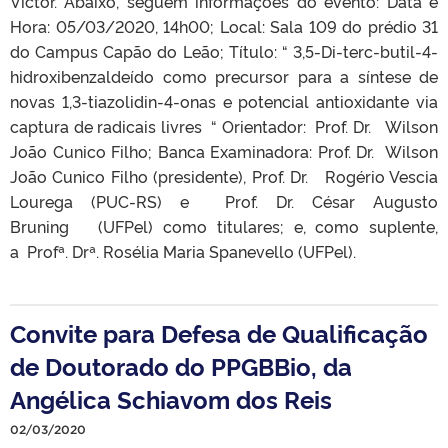
Victor. Abaixo, seguem informações do evento: Data e
Hora: 05/03/2020, 14h00; Local: Sala 109 do prédio 31
do Campus Capão do Leão; Título: “ 3,5-Di-terc-butil-4-
hidroxibenzaldeído como precursor para a síntese de
novas 1,3-tiazolidin-4-onas e potencial antioxidante via
captura de radicais livres “ Orientador: Prof. Dr. Wilson
João Cunico Filho; Banca Examinadora: Prof. Dr. Wilson
João Cunico Filho (presidente), Prof. Dr. Rogério Vescia
Lourega (PUC-RS) e Prof. Dr. César Augusto
Bruning (UFPel) como titulares; e, como suplente,
a Profª. Drª. Rosélia Maria Spanevello (UFPel).
Convite para Defesa de Qualificação
de Doutorado do PPGBBio, da
Angélica Schiavom dos Reis
02/03/2020