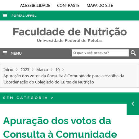
ACESSIBILIDADE
CONTRASTE
MAPA DO SITE
PORTAL UFPEL
ACESSO À INFORMAÇÃO
Faculdade de Nutrição
AUDITORIA
Universidade Federal de Pelotas
COBALTO
MENU
CONCURSOS
Início
EDITAIS
2023
Março
10
Apuração dos votos da Consulta à Comunidade para a escolha da
INTERNACIONAL
Coordenação do Colegiado do Curso de Nutrição
OUVIDORIA
SEM CATEGORIA
>
PORTARIAS
TELEFONES
Apuração dos votos da
Consulta à Comunidade