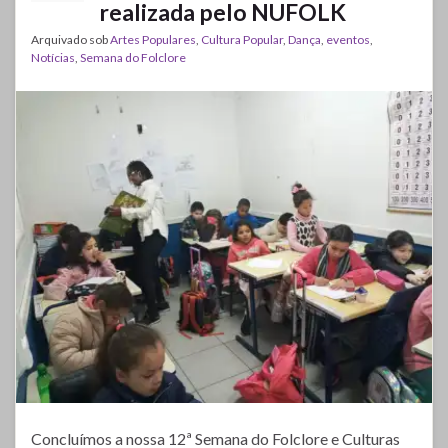
realizada pelo NUFOLK
Arquivado sob
Artes Populares
,
Cultura Popular
,
Dança
,
eventos
,
Notícias
,
Semana do Folclore
Concluímos a nossa 12ª Semana do Folclore e Culturas