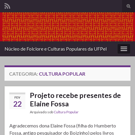
Alte
form
Search for:
de
pesq
Núcleo de Folclore e Culturas Populares da UFPel
Alter
nave
CATEGORIA:
CULTURA POPULAR
Projeto recebe presentes de
FEV
22
Elaine Fossa
Arquivado sob
Cultura Popular
Agradecemos dona Elaine Fossa (filha do Humberto
Fossa, antigo pesquisador do Boizinho) pelos livros