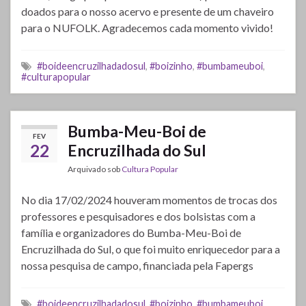
doados para o nosso acervo e presente de um chaveiro
para o NUFOLK. Agradecemos cada momento vivido!
#boideencruzilhadadosul
,
#boizinho
,
#bumbameuboi
,
#culturapopular
Bumba-Meu-Boi de
FEV
22
Encruzilhada do Sul
Arquivado sob
Cultura Popular
No dia 17/02/2024 houveram momentos de trocas dos
professores e pesquisadores e dos bolsistas com a
família e organizadores do Bumba-Meu-Boi de
Encruzilhada do Sul, o que foi muito enriquecedor para a
nossa pesquisa de campo, financiada pela Fapergs
#boideencruzilhadadosul
,
#boizinho
,
#bumbameuboi
,