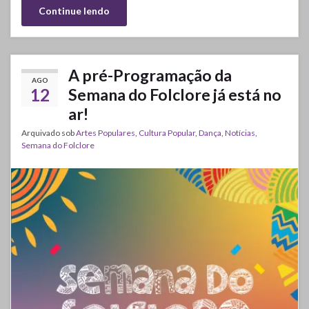
Continue lendo
A pré-Programação da
AGO
12
Semana do Folclore já está no
ar!
Arquivado sob
Artes Populares
,
Cultura Popular
,
Dança
,
Notícias
,
Semana do Folclore