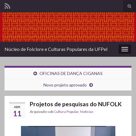
Alte
form
Search for:
de
pesq
Núcleo de Folclore e Culturas Populares da UFPel
Alter
nave
OFICINAS DE DANÇA CIGANAS
Novo projeto aprovado
Projetos de pesquisas do NUFOLK
ABR
11
Arquivado sob
Cultura Popular
,
Notícias