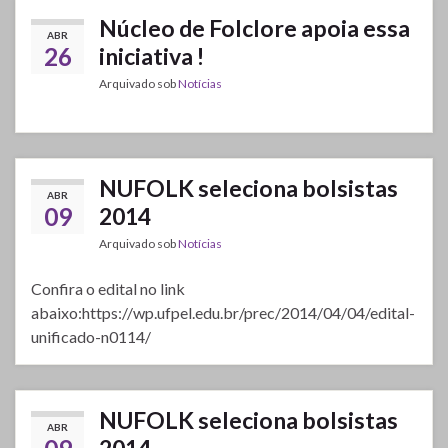
Núcleo de Folclore apoia essa
ABR
26
iniciativa !
Arquivado sob
Notícias
NUFOLK seleciona bolsistas
ABR
09
2014
Arquivado sob
Notícias
Confira o edital no link
abaixo:https://wp.ufpel.edu.br/prec/2014/04/04/edital-
unificado-n0114/
NUFOLK seleciona bolsistas
ABR
2014