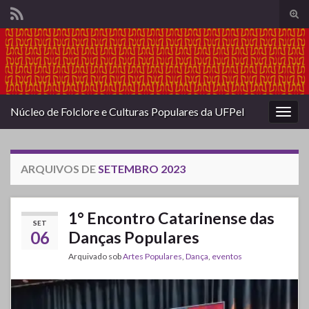
Alte
form
Search for:
de
pesq
Núcleo de Folclore e Culturas Populares da UFPel
Alter
nave
ARQUIVOS DE
SETEMBRO 2023
1° Encontro Catarinense das
SET
06
Danças Populares
Arquivado sob
Artes Populares
,
Dança
,
eventos