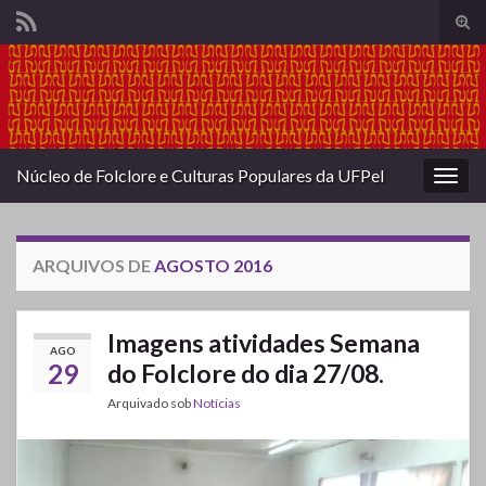
Alte
form
Search for:
de
pesq
Núcleo de Folclore e Culturas Populares da UFPel
Alter
nave
ARQUIVOS DE
AGOSTO 2016
Imagens atividades Semana
AGO
29
do Folclore do dia 27/08.
Arquivado sob
Notícias