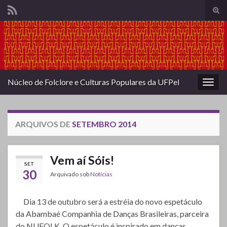
Alte
form
Search for:
de
pesq
Núcleo de Folclore e Culturas Populares da UFPel
Alter
nave
ARQUIVOS DE
SETEMBRO 2014
Vem aí Sóis!
SET
30
Arquivado sob
Notícias
Dia 13 de outubro será a estréia do novo espetáculo
da Abambaé Companhia de Danças Brasileiras, parceira
do NUFOLK. O espetáculo é inspirado em danças