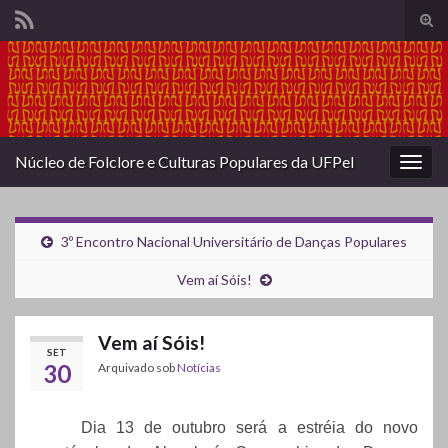
Alte
form
Search for:
de
pesq
Núcleo de Folclore e Culturas Populares da UFPel
Alter
nave
3º Encontro Nacional Universitário de Danças Populares
Vem aí Sóis!
Vem aí Sóis!
SET
30
Arquivado sob
Notícias
Dia 13 de outubro será a estréia do novo