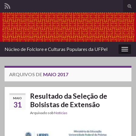
Alte
form
Search for:
de
pesq
Núcleo de Folclore e Culturas Populares da UFPel
Alter
nave
ARQUIVOS DE
MAIO 2017
Resultado da Seleção de
MAIO
31
Bolsistas de Extensão
Arquivado sob
Notícias