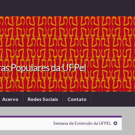
ras Populares da UFPel
Acervo
Redes Sociais
Contato
Semana de Extensão da UFPEL