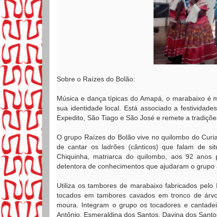
Sobre o Raízes do Bolão:
Música e dança típicas do Amapá, o marabaixo é m
sua identidade local. Está associado a festividade
Expedito, São Tiago e São José e remete a tradiçõe
O grupo Raízes do Bolão vive no quilombo do Curi
de cantar os ladrões (cânticos) que falam de si
Chiquinha, matriarca do quilombo, aos 92 anos p
detentora de conhecimentos que ajudaram o grupo a
Utiliza os tambores de marabaixo fabricados pel
tocados em tambores cavados em tronco de árvo
moura. Integram o grupo os tocadores e cantade
Antônio, Esmeraldina dos Santos, Davina dos Sant