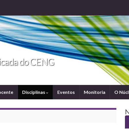
licada do CENG
ocente
Disciplinas
Eventos
Monitoria
O Núc
N