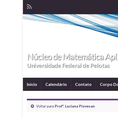
Núcleo de Matemática Ap
Universidade Federal de Pelotas
Início
Calendário
Contato
Corpo D
Voltar para
Profª. Luciana Piovesan