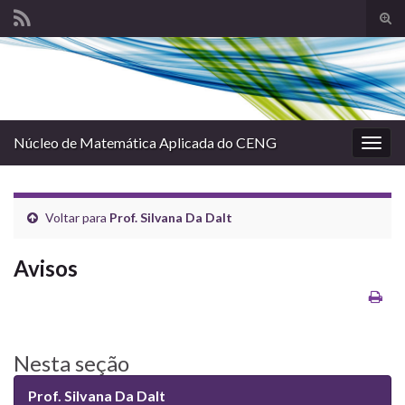
Alte
form
Search for:
de
pesq
Núcleo de Matemática Aplicada do CENG
Alter
nave
Voltar para
Prof. Silvana Da Dalt
Avisos
Nesta seção
Prof. Silvana Da Dalt