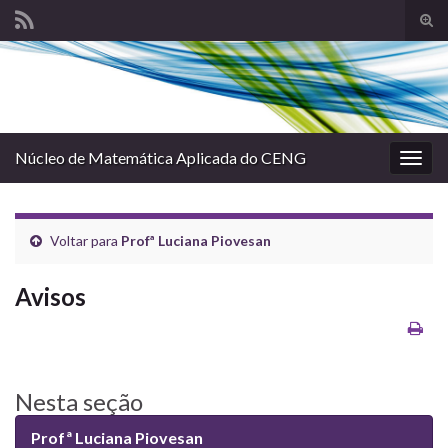
Alte
form
Search for:
de
pesq
Núcleo de Matemática Aplicada do CENG
Alter
nave
Voltar para
Profª Luciana Piovesan
Avisos
Nesta seção
Profª Luciana Piovesan