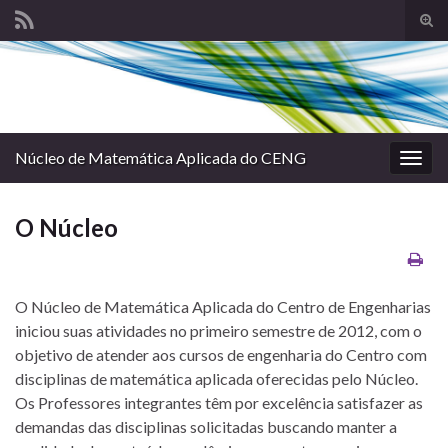
Alte
form
Search for:
de
pesq
Núcleo de Matemática Aplicada do CENG
Alter
nave
O Núcleo
O Núcleo de Matemática Aplicada do Centro de Engenharias
iniciou suas atividades no primeiro semestre de 2012, com o
objetivo de atender aos cursos de engenharia do Centro com
disciplinas de matemática aplicada oferecidas pelo Núcleo.
Os Professores integrantes têm por excelência satisfazer as
demandas das disciplinas solicitadas buscando manter a