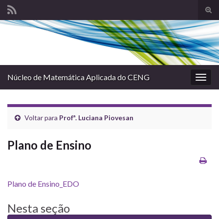
Alte
form
Search for:
de
pesq
Núcleo de Matemática Aplicada do CENG
Alter
nave
Voltar para
Profª. Luciana Piovesan
Plano de Ensino
Plano de Ensino_EDO
Nesta seção