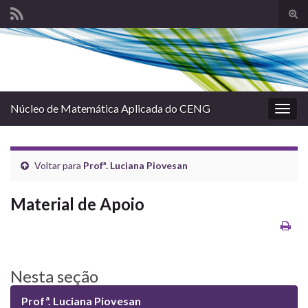
Alte
form
Search for:
de
pesq
Núcleo de Matemática Aplicada do CENG
Alter
nave
Voltar para
Profª. Luciana Piovesan
Material de Apoio
Nesta seção
Profª. Luciana Piovesan