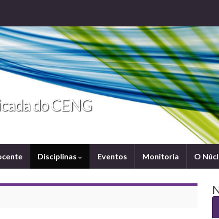
licada do CENG
ocente
Disciplinas
Eventos
Monitoria
O Núc
N