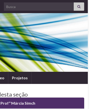
Search for:
leo
Projetos
esta seção
Profª Márcia Simch