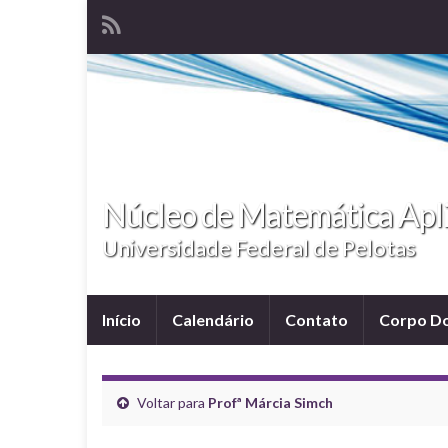
Núcleo de Matemática Ap
Universidade Federal de Pelotas
Início
Calendário
Contato
Corpo D
Voltar para
Profª Márcia Simch